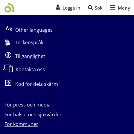
Logga in
Sök
Meny
Start på sidans huvudinnehåll
Other languages
Teckenspråk
Tillgänglighet
Kontakta oss
Kod för dela skärm
För press och media
För hälso- och sjukvården
För kommuner