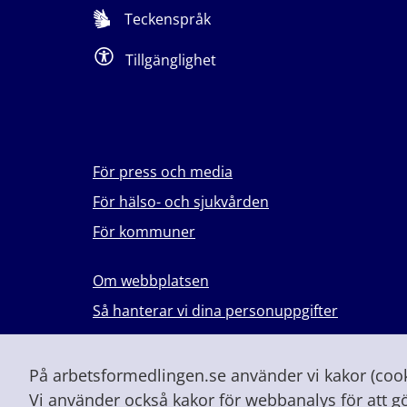
Teckenspråk
Tillgänglighet
För press och media
För hälso- och sjukvården
För kommuner
Om webbplatsen
Så hanterar vi dina personuppgifter
Lever du med våld i en nära relation?
Vid höjd beredskap och krig
På arbetsformedlingen.se använder vi kakor (cooki
Vi använder också kakor för webbanalys för att g