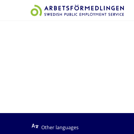
Start på sidans huvudinnehåll
Other languages