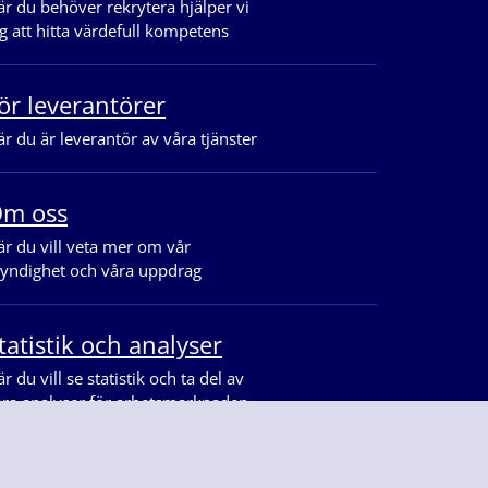
r du behöver rekrytera hjälper vi
g att hitta värdefull kompetens
ör leverantörer
r du är leverantör av våra tjänster
m oss
r du vill veta mer om vår
yndighet och våra uppdrag
tatistik och analyser
r du vill se statistik och ta del av
åra analyser för arbetsmarknaden