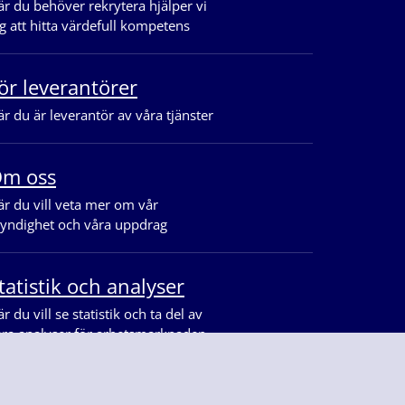
r du behöver rekrytera hjälper vi
g att hitta värdefull kompetens
ör leverantörer
r du är leverantör av våra tjänster
m oss
r du vill veta mer om vår
yndighet och våra uppdrag
tatistik och analyser
r du vill se statistik och ta del av
åra analyser för arbetsmarknaden