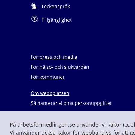
Teckenspråk
Tillgänglighet
För press och media
För hälso- och sjukvården
För kommuner
Om webbplatsen
Så hanterar vi dina personuppgifter
Lever du med våld i en nära relation?
Vid höjd beredskap och krig
På arbetsformedlingen.se använder vi kakor (cooki
Vi använder också kakor för webbanalys för att g