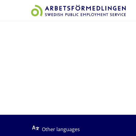
Start på sidans huvudinnehåll
Other languages