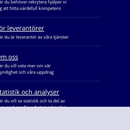
r du behöver rekrytera hjälper vi
g att hitta värdefull kompetens
ör leverantörer
r du är leverantör av våra tjänster
m oss
r du vill veta mer om vår
yndighet och våra uppdrag
tatistik och analyser
r du vill se statistik och ta del av
åra analyser för arbetsmarknaden