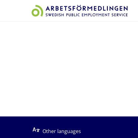
Start på sidans huvudinnehåll
Other languages