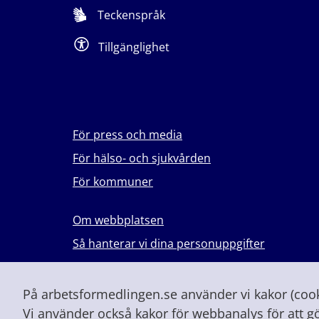
Teckenspråk
Tillgänglighet
För press och media
För hälso- och sjukvården
För kommuner
Om webbplatsen
Så hanterar vi dina personuppgifter
Lever du med våld i en nära relation?
Vid höjd beredskap och krig
På arbetsformedlingen.se använder vi kakor (cooki
Vi använder också kakor för webbanalys för att g