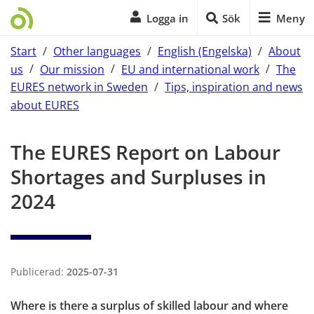
Logga in
Sök
Meny
Start
/
Other languages
/
English (Engelska)
/
About
us
/
Our mission
/
EU and international work
/
The
EURES network in Sweden
/
Tips, inspiration and news
about EURES
Start of main content
The EURES Report on Labour 
Shortages and Surpluses in 
2024
Publicerad:
2025-07-31
Where is there a surplus of skilled labour and where 