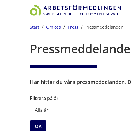
/
/
/
Start
Om oss
Press
Pressmeddelanden
Start på sidans huvudinnehåll
Pressmeddelande
Här hittar du våra pressmeddelanden. Du
Filtrera på år
OK