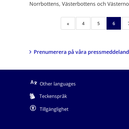
Norrbottens, Västerbottens och Västerno
«
4
5
6
Föregående sida
Prenumerera på våra pressmeddelan
Other languages
Teckenspråk
Tillgänglighet