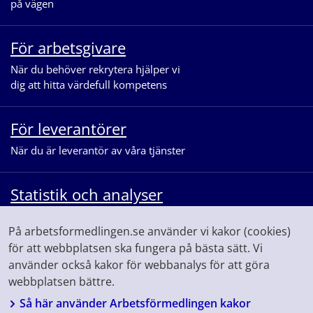
på vägen
För arbetsgivare
När du behöver rekrytera hjälper vi
dig att hitta värdefull kompetens
För leverantörer
När du är leverantör av våra tjänster
Statistik och analyser
När du vill se statistik och ta del av
På arbetsformedlingen.se använder vi kakor (cookies)
våra analyser för arbetsmarknaden
för att webbplatsen ska fungera på bästa sätt. Vi
använder också kakor för webbanalys för att göra
webbplatsen bättre.
Så här använder Arbetsförmedlingen kakor