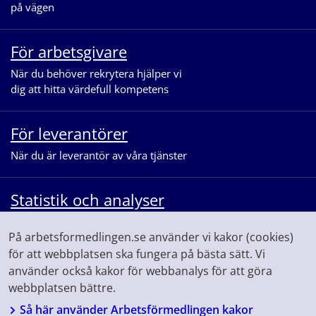
på vägen
För arbetsgivare
När du behöver rekrytera hjälper vi
dig att hitta värdefull kompetens
För leverantörer
När du är leverantör av våra tjänster
Statistik och analyser
När du vill se statistik och ta del av
På arbetsformedlingen.se använder vi kakor (cookies)
våra analyser för arbetsmarknaden
för att webbplatsen ska fungera på bästa sätt. Vi
använder också kakor för webbanalys för att göra
webbplatsen bättre.
Så här använder Arbetsförmedlingen kakor