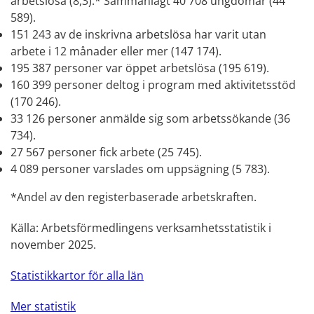
arbetslösa (8,3).* Sammanlagt 40 708 ungdomar (44
589).
151 243 av de inskrivna arbetslösa har varit utan
arbete i 12 månader eller mer (147 174).
195 387 personer var öppet
arbetslösa (195 619).
160 399 personer deltog i program med aktivitetsstöd
(170 246).
33 126 personer anmälde sig som arbetssökande (36
734).
27 567 personer fick arbete (25 745).
4 089 personer varslades om uppsägning (5 783
).
*Andel av den registerbaserade arbetskraften.
Källa: Arbetsförmedlingens verksamhetsstatistik i
november 2025.
Statistikkartor för alla län
Mer statistik