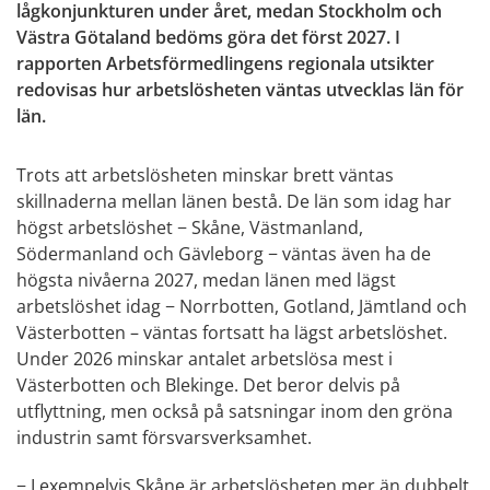
lågkonjunkturen under året, medan Stockholm och
Västra Götaland bedöms göra det först 2027. I
rapporten Arbetsförmedlingens regionala utsikter
redovisas hur arbetslösheten väntas utvecklas län för
län.
Trots att arbetslösheten minskar brett väntas
skillnaderna mellan länen bestå. De län som idag har
högst arbetslöshet − Skåne, Västmanland,
Södermanland och Gävleborg − väntas även ha de
högsta nivåerna 2027, medan länen med lägst
arbetslöshet idag − Norrbotten, Gotland, Jämtland och
Västerbotten – väntas fortsatt ha lägst arbetslöshet.
Under 2026 minskar antalet arbetslösa mest i
Västerbotten och Blekinge. Det beror delvis på
utflyttning, men också på satsningar inom den gröna
industrin samt försvarsverksamhet.
− I exempelvis Skåne är arbetslösheten mer än dubbelt