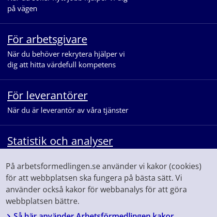
på vägen
För arbetsgivare
När du behöver rekrytera hjälper vi
dig att hitta värdefull kompetens
För leverantörer
När du är leverantör av våra tjänster
Statistik och analyser
När du vill se statistik och ta del av
På arbetsformedlingen.se använder vi kakor (cookies)
våra analyser för arbetsmarknaden
för att webbplatsen ska fungera på bästa sätt. Vi
använder också kakor för webbanalys för att göra
webbplatsen bättre.
Så här använder Arbetsförmedlingen kakor