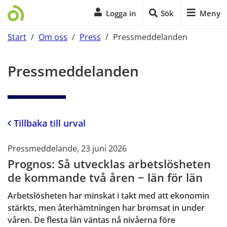
Logga in
Sök
Meny
Start
/
Om oss
/
Press
/
Pressmeddelanden
Start på sidans huvudinnehåll
Pressmeddelanden
Tillbaka till urval
Pressmeddelande, 23 juni 2026
Prognos: Så utvecklas arbetslösheten
de kommande två åren − län för län
Arbetslösheten har minskat i takt med att ekonomin
stärkts, men återhämtningen har bromsat in under
våren. De flesta län väntas nå nivåerna före