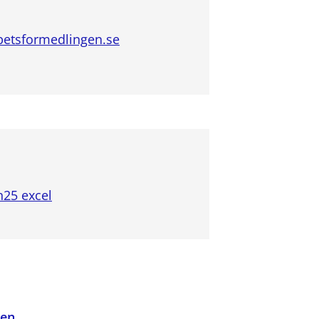
etsformedlingen.se
n25 excel
den