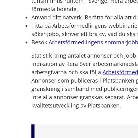
turism finns runtom i Sverige. Flera arbet
förmedla boende.
Använd ditt nätverk. Berätta för alla att 
Titta på Arbetsförmedlingens webbinari
söker jobb, skriver ett bra cv, vad du ska
Besök
Arbetsförmedlingens sommarjobb
Statistik kring antalet annonser och job
indikation av flera över arbetsmarknadsl
arbetsgivarna och ska följa
Arbetsförmed
Annonser som publiceras i Platsbanken
granskning i samband med publiceringe
inte alla annonser granskas separat. Ar
kvalitetsutveckling av Platsbanken.