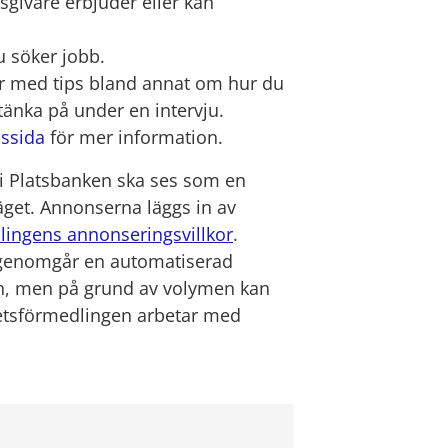
sgivare erbjuder eller kan
du söker jobb.
er med tips bland annat om hur du
 tänka på under en intervju.
ssida
för mer information.
b i Platsbanken ska ses som en
äget. Annonserna läggs in av
lingens annonseringsvillkor
.
 genomgår en automatiserad
n
, men på grund av volymen kan
betsförmedlingen arbetar med