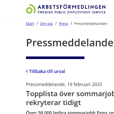
/
/
/
Start
Om oss
Press
Pressmeddelanden
Start på sidans huvudinnehåll
Pressmeddelande
Tillbaka till urval
Pressmeddelande, 19 februari 2025
Topplista över sommarjob
rekryterar tidigt
Över 58 000 lediga sommarjobb finns red