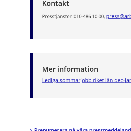
Kontakt
press@arb
Presstjänsten:
010-486 10 00,
Mer information
Lediga sommarjobb riket län dec-ja
Prenumerera på våra pressmeddelan