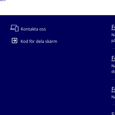
F
Kontakta oss
Nä
p
Kod för dela skärm
F
Nä
di
F
Nä
S