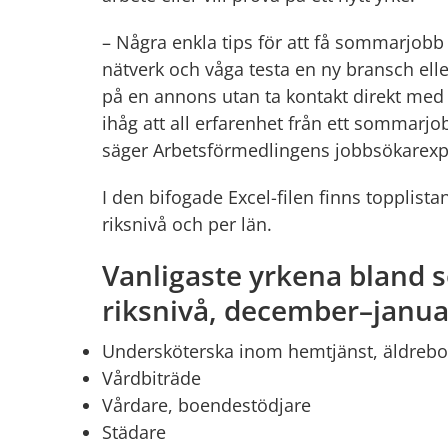
– Några enkla tips för att få sommarjobb ä
nätverk och våga testa en ny bransch eller
på en annons utan ta kontakt direkt me
ihåg att all erfarenhet från ett sommarjob
säger Arbetsförmedlingens jobbsökarexp
I den bifogade Excel-filen finns topplis
riksnivå och per län.
Vanligaste yrkena bland
riksnivå, december–janua
Undersköterska inom hemtjänst, äldrebo
Vårdbiträde
Vårdare, boendestödjare
Städare