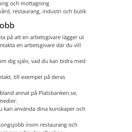
ning och mottagning
rd, restaurang, industri och butik
jobb
a på att en arbetsgivare lägger ut
ntakta en arbetsgivare där du vill
om dig själv, vad du kan bidra med
takt, till exempel på deras
.
u bland annat på Platsbanken.se,
medier.
du kan använda dina kunskaper och
äsongsjobb inom restaurang och