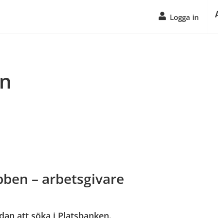
Logga in
n
ben – arbetsgivare
an att söka i Platsbanken.