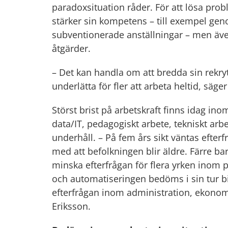
paradoxsituation råder. För att lösa pro
stärker sin kompetens – till exempel geno
subventionerade anställningar – men äve
åtgärder.
– Det kan handla om att bredda sin rekry
underlätta för fler att arbeta heltid, säge
Störst brist på arbetskraft finns idag in
data/IT, pedagogiskt arbete, tekniskt arbe
underhåll.
– På fem års sikt väntas efter
med att befolkningen blir äldre. Färre barn
minska efterfrågan för flera yrken inom p
och automatiseringen bedöms i sin tur bi
efterfrågan inom administration, ekonomi
Eriksson.