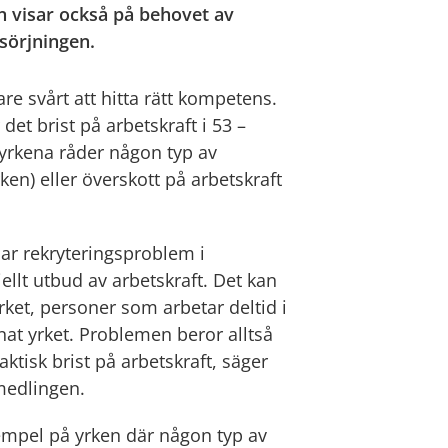
n visar också på behovet av
sörjningen.
e svårt att hitta rätt kompetens.
det brist på arbetskraft i 53 –
v yrkena råder någon typ av
ken) eller överskott på arbetskraft
ar rekryteringsproblem i
ellt utbud av arbetskraft. Det kan
ket, personer som arbetar deltid i
nat yrket. Problemen beror alltså
ktisk brist på arbetskraft, säger
rmedlingen.
xempel på yrken där någon typ av