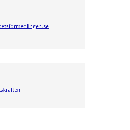
etsformedlingen.se
tskraften