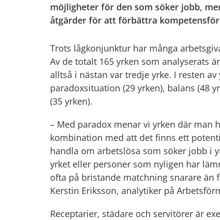
möjligheter för den som söker jobb, me
åtgärder för att förbättra kompetensför
Trots lågkonjunktur har många arbetsgivar
Av de totalt 165 yrken som analyserats är 
alltså i nästan var tredje yrke. I resten a
paradoxsituation (29 yrken), balans (48 yr
(35 yrken).
– Med paradox menar vi yrken där man h
kombination med att det finns ett potenti
handla om arbetslösa som söker jobb i yr
yrket eller personer som nyligen har läm
ofta på bristande matchning snarare än fa
Kerstin Eriksson, analytiker på Arbetsfö
Receptarier, städare och servitörer är e