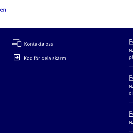
den
F
Kontakta oss
Nä
p
Kod för dela skärm
F
Nä
di
F
Nä