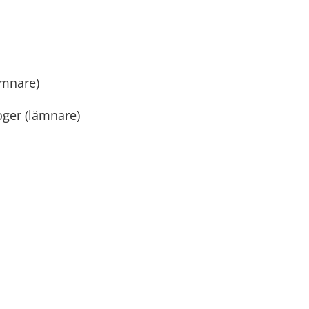
ämnare)
oger (lämnare)