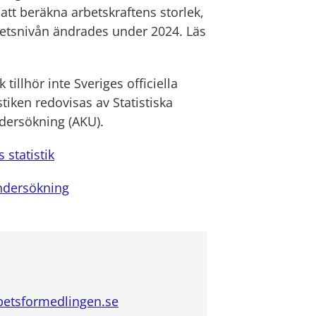
att beräkna arbetskraftens storlek,
etsnivån ändrades under 2024. Läs
illhör inte Sveriges officiella
istiken redovisas av Statistiska
ndersökning (AKU).
statistik
ndersökning
etsformedlingen.se