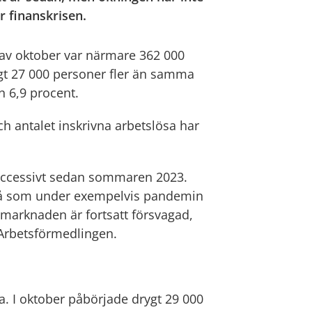
 finanskrisen.
et av oktober var närmare 362 000
ygt 27 000 personer fler än samma
n 6,9 procent.
h antalet inskrivna arbetslösa har
 successivt sedan sommaren 2023.
vå som under exempelvis pandemin
etsmarknaden är fortsatt försvagad,
 Arbetsförmedlingen.
ka. I oktober påbörjade drygt 29 000