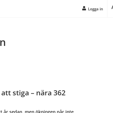
Logga in
n
att stiga – nära 362
tt år sedan, men ökningen når inte