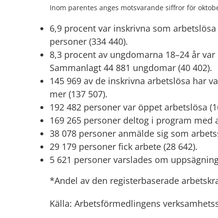
Inom parentes anges motsvarande siffror för oktob
6,9 procent var inskrivna som arbetslösa
personer (334 440).
8,3 procent av ungdomarna 18–24 år var i
Sammanlagt 44 881 ungdomar (40 402).
145 969 av de inskrivna arbetslösa har va
mer (137 507).
192 482 personer var öppet arbetslösa (1
169 265 personer deltog i program med ak
38 078 personer anmälde sig som arbets
29 179 personer fick arbete (28 642).
5 621 personer varslades om uppsägning 
*Andel av den registerbaserade arbetskra
Källa: Arbetsförmedlingens verksamhetsst