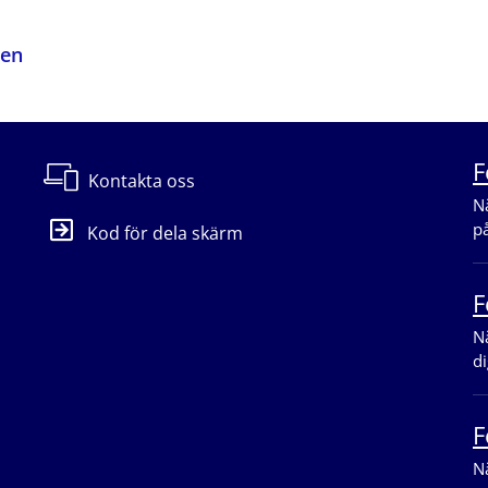
den
F
Kontakta oss
Nä
p
Kod för dela skärm
F
Nä
di
F
Nä