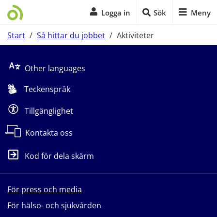
Logga in
Sök
Meny
Start
/
Så hittar du jobbet
/
Aktiviteter
Start på sidans huvudinnehåll
Other languages
Teckenspråk
Tillgänglighet
Kontakta oss
Kod för dela skärm
För press och media
För hälso- och sjukvården